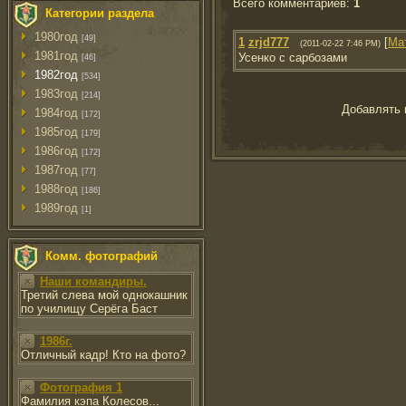
Всего комментариев
:
1
Категории раздела
1980год
[49]
1
zrjd777
[
Ма
(2011-02-22 7:46 PM)
1981год
Усенко с сарбозами
[46]
1982год
[534]
1983год
[214]
Добавлять 
1984год
[172]
1985год
[179]
1986год
[172]
1987год
[77]
1988год
[186]
1989год
[1]
Комм. фотографий
Наши командиры.
Третий слева мой однокашник
по училищу Серёга Баст
1986г.
Отличный кадр! Кто на фото?
Фотография 1
Фамилия кэпа Колесов...