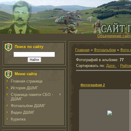
Объединение сайт
Поиск по сайту
Главная
»
Фотоальбом
»
Фото 
Фотографий в альбоме
:
77
Сортировать по
:
Дате
·
Рейти
Меню сайта
Главная страница
Фотография 2
История ДШМГ
Страница памяти СБО -
ДШМГ
Фотоальбом ДШМГ
2012-02-25
Видео ДШМГ
BogdanKurdov
Курилка