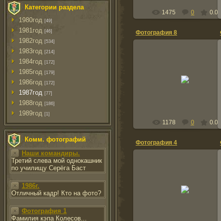
Категории раздела
1475
0
0.0
1980год
[49]
1981год
[46]
Фотография 8
1982год
[534]
1983год
[214]
1984год
[172]
1985год
2012-02-25
[179]
1986год
[172]
BogdanKurdov
1987год
[77]
1988год
[186]
1989год
[1]
1178
0
0.0
Комм. фотографий
Фотография 4
Наши командиры.
Третий слева мой однокашник
по училищу Серёга Баст
2012-02-25
1986г.
Отличный кадр! Кто на фото?
BogdanKurdov
Фотография 1
Фамилия кэпа Колесов...