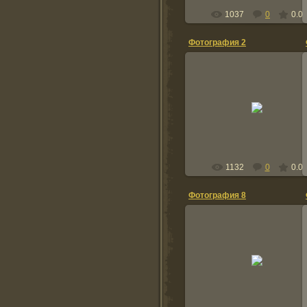
1037
0
0.0
Фотография 2
2012-02-25
BogdanKurdov
1132
0
0.0
Фотография 8
2012-02-25
BogdanKurdov