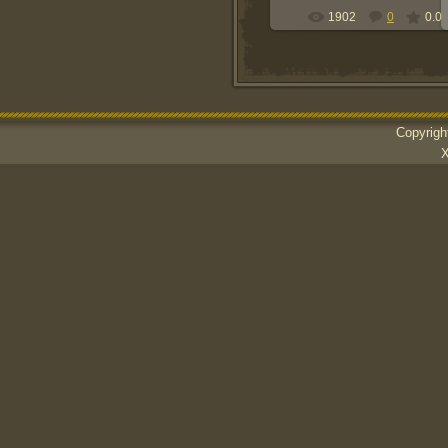
1902
0
0.0
Copyrig
Х