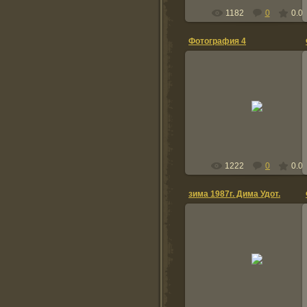
1182
0
0.0
Фотография 4
2012-02-25
BogdanKurdov
1222
0
0.0
зима 1987г. Дима Удот.
2011-01-15
Vovik