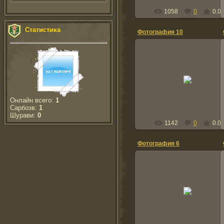
1058
0
0.0
Статистика
Фотография 10
2012-02-25
BogdanKurdov
Онлайн всего:
1
Сарбозв:
1
Шурави:
0
1142
0
0.0
Фотография 6
2012-02-25
BogdanKurdov