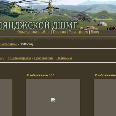
Объединение сайтов
|
Главная
|
Регистрация
|
Вход
с операций
» 1986год
нгу
·
Комментариям
·
Просмотрам
·
Названию
Изображение 067
Изображение
2014-04-11
2
kutkinvadim