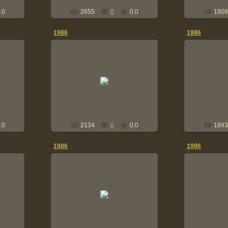
.0
2655
0
0.0
1908
1986
1986
2014-01-05
20
щи...
snayper24
.0
2134
0
0.0
1893
1986
1986
2014-01-05
20
Наше святое
Корова -
snayper24