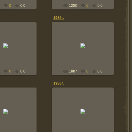
0
0.0
1280
0
0.0
1986г.
2011-02-12
011-02-12
Жека Стеганцев. 3-ПЗ.
Vovik
Vovik
0
0.0
1887
0
0.0
1986г.
011-02-03
2011-02-03
Vovik
Vovik