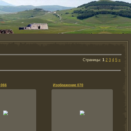
Страницы
:
1
2
3
4
5
»
 066
Изображение 070
014-04-11
2014-04-11
kutkinvadim
kutkinvadim