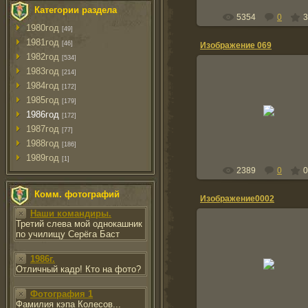
Категории раздела
5354
0
3
1980год
[49]
1981год
[46]
Изображение 069
1982год
[534]
1983год
[214]
1984год
[172]
1985год
2014-04-11
[179]
1986год
[172]
kutkinvadim
1987год
[77]
1988год
[186]
1989год
[1]
2389
0
0
Комм. фотографий
Изображение0002
Наши командиры.
Третий слева мой однокашник
по училищу Серёга Баст
2014-01-17
Пянджская ДШМГ 2ДШЗ Ак
1986г.
Николай ( АКСЁН) НОМ Т
Отличный кадр! Кто на фото?
89611927254
kirill123465
Фотография 1
Фамилия кэпа Колесов...