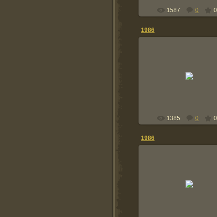
1587
0
0
1986
2014-01-05
Понеслась...
snayper24
1385
0
0
1986
2014-01-05
snayper24