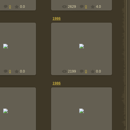
0
0.0
2629
0
4.0
1986
2014-01-05
Однажды мы выкопали этот
14-01-05
дальномер в каком то углу
оружейки на втором этаже - была
snayper24
потеха..
snayper24
0
0.0
2199
0
0.0
1986
14-01-05
2014-01-05
 классный борт!
Союзники...
snayper24
snayper24