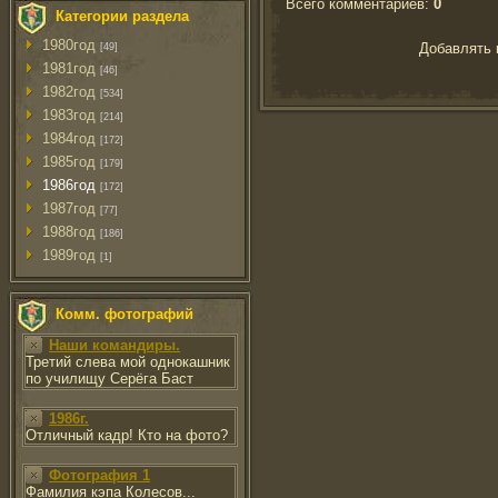
Всего комментариев
:
0
Категории раздела
1980год
Добавлять 
[49]
1981год
[46]
1982год
[534]
1983год
[214]
1984год
[172]
1985год
[179]
1986год
[172]
1987год
[77]
1988год
[186]
1989год
[1]
Комм. фотографий
Наши командиры.
Третий слева мой однокашник
по училищу Серёга Баст
1986г.
Отличный кадр! Кто на фото?
Фотография 1
Фамилия кэпа Колесов...