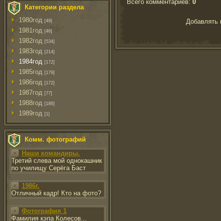
Всего комментариев
:
0
Категории раздела
1980год
Добавлять 
[49]
1981год
[46]
1982год
[534]
1983год
[214]
1984год
[172]
1985год
[179]
1986год
[172]
1987год
[77]
1988год
[186]
1989год
[1]
Комм. фотографий
Наши командиры.
Третий слева мой однокашник
по училищу Серёга Баст
1986г.
Отличный кадр! Кто на фото?
Фотография 1
Фамилия кэпа Колесов...