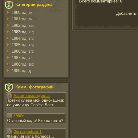
Всего комментариев
:
0
Категории раздела
1980год
Добавлять 
[49]
1981год
[46]
1982год
[534]
1983год
[214]
1984год
[172]
1985год
[179]
1986год
[172]
1987год
[77]
1988год
[186]
1989год
[1]
Комм. фотографий
Наши командиры.
Третий слева мой однокашник
по училищу Серёга Баст
1986г.
Отличный кадр! Кто на фото?
Фотография 1
Фамилия кэпа Колесов...