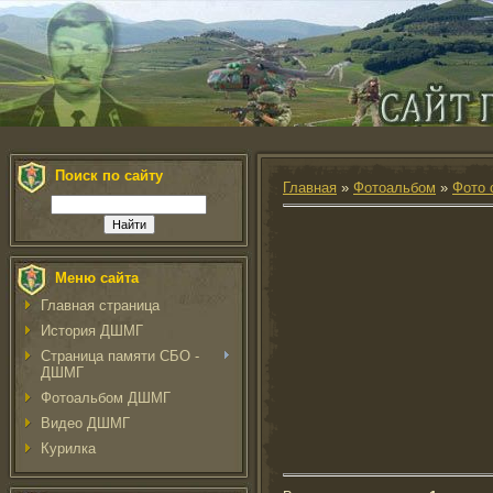
Поиск по сайту
Главная
»
Фотоальбом
»
Фото 
Меню сайта
Главная страница
История ДШМГ
Страница памяти СБО -
ДШМГ
Фотоальбом ДШМГ
Видео ДШМГ
Курилка