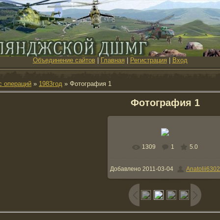
Объединение сайтов
|
Главная
|
Регистрация
|
Вход
с операций
»
1983год
» Фотография 1
Фотография 1
1309
1
5.0
В реальном размере
1200x1600
Добавлено
2011-03-04
Anatolii6302
/ 145.2Kb