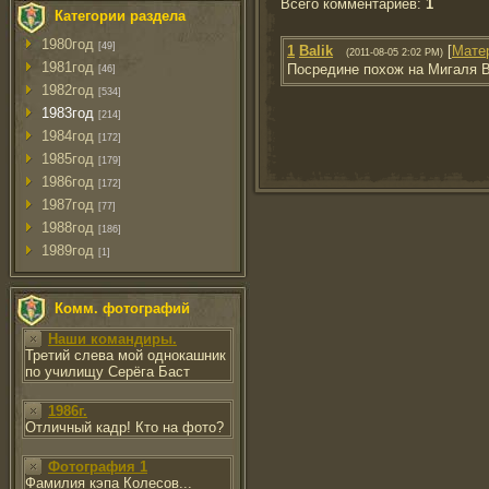
Всего комментариев
:
1
Категории раздела
1980год
[49]
1
Balik
[
Мате
(2011-08-05 2:02 PM)
1981год
Посредине похож на Мигаля 
[46]
1982год
[534]
1983год
[214]
1984год
[172]
1985год
[179]
1986год
[172]
1987год
[77]
1988год
[186]
1989год
[1]
Комм. фотографий
Наши командиры.
Третий слева мой однокашник
по училищу Серёга Баст
1986г.
Отличный кадр! Кто на фото?
Фотография 1
Фамилия кэпа Колесов...