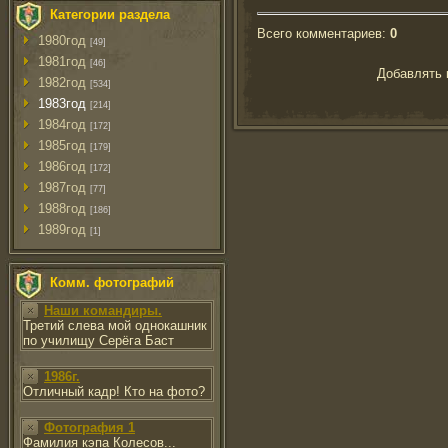
Категории раздела
Всего комментариев
:
0
1980год
[49]
1981год
[46]
Добавлять 
1982год
[534]
1983год
[214]
1984год
[172]
1985год
[179]
1986год
[172]
1987год
[77]
1988год
[186]
1989год
[1]
Комм. фотографий
Наши командиры.
Третий слева мой однокашник
по училищу Серёга Баст
1986г.
Отличный кадр! Кто на фото?
Фотография 1
Фамилия кэпа Колесов...