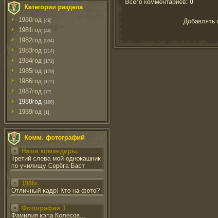
Всего комментариев
:
0
Категории раздела
1980год
Добавлять 
[49]
1981год
[46]
1982год
[534]
1983год
[214]
1984год
[172]
1985год
[179]
1986год
[172]
1987год
[77]
1988год
[186]
1989год
[1]
Комм. фотографий
Наши командиры.
Третий слева мой однокашник
по училищу Серёга Баст
1986г.
Отличный кадр! Кто на фото?
Фотография 1
Фамилия кэпа Колесов...