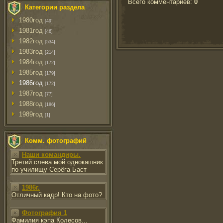
Всего комментариев
:
0
Категории раздела
1980год
[49]
1981год
[46]
1982год
[534]
1983год
[214]
1984год
[172]
1985год
[179]
1986год
[172]
1987год
[77]
1988год
[186]
1989год
[1]
Комм. фотографий
Наши командиры.
Третий слева мой однокашник
по училищу Серёга Баст
1986г.
Отличный кадр! Кто на фото?
Фотография 1
Фамилия кэпа Колесов...