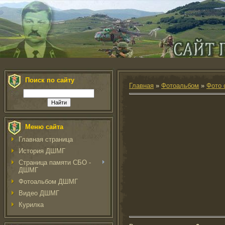
Поиск по сайту
Главная
»
Фотоальбом
»
Фото 
Меню сайта
Главная страница
История ДШМГ
Страница памяти СБО -
ДШМГ
Фотоальбом ДШМГ
Видео ДШМГ
Курилка