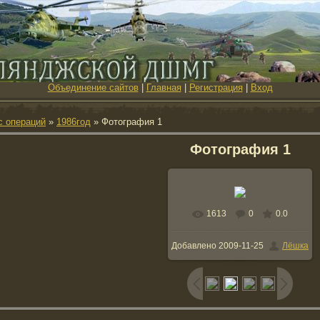
Объединение сайтов
|
Главная
|
Регистрация
|
Вход
с операций
»
1986год
» Фотография 1
Фотография 1
1613
0
0.0
В реальном размере
Добавлено
2009-11-25
Лёшка
1056x1500
/ 562.1Kb