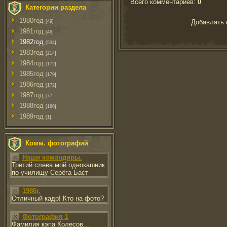
Всего комментариев
:
0
Категории раздела
1980год
Добавлять 
[49]
1981год
[46]
1982год
[534]
1983год
[214]
1984год
[172]
1985год
[179]
1986год
[172]
1987год
[77]
1988год
[186]
1989год
[1]
Комм. фотографий
Наши командиры.
Третий слева мой однокашник
по училищу Серёга Баст
1986г.
Отличный кадр! Кто на фото?
Фотография 1
Фамилия кэпа Колесов...