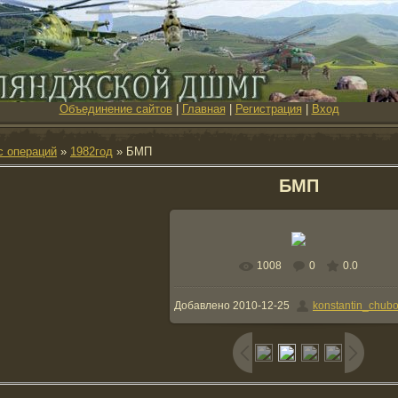
Объединение сайтов
|
Главная
|
Регистрация
|
Вход
с операций
»
1982год
» БМП
БМП
1008
0
0.0
В реальном размере
1378x1013
/ 22
Добавлено
2010-12-25
konstantin_chubo