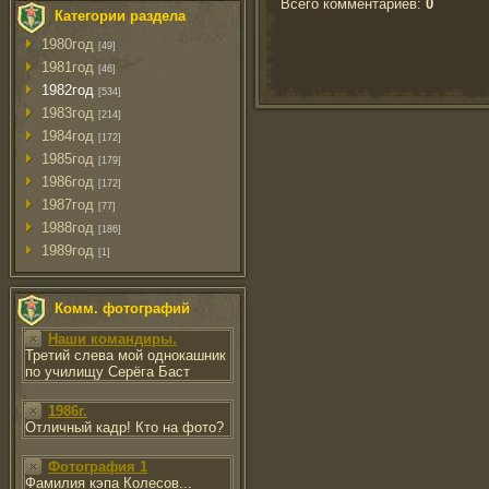
Всего комментариев
:
0
Категории раздела
1980год
[49]
1981год
[46]
1982год
[534]
1983год
[214]
1984год
[172]
1985год
[179]
1986год
[172]
1987год
[77]
1988год
[186]
1989год
[1]
Комм. фотографий
Наши командиры.
Третий слева мой однокашник
по училищу Серёга Баст
1986г.
Отличный кадр! Кто на фото?
Фотография 1
Фамилия кэпа Колесов...