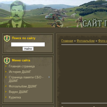
Поиск по сайту
Главная
»
Фотоальбом
»
Фото 
Меню сайта
Главная страница
История ДШМГ
Страница памяти СБО -
ДШМГ
Фотоальбом ДШМГ
Видео ДШМГ
Курилка