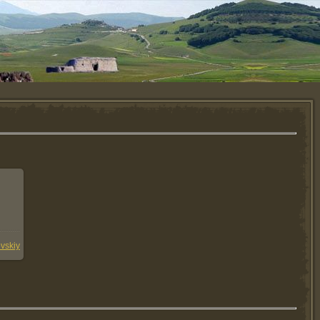
8.5Kb
vskiy