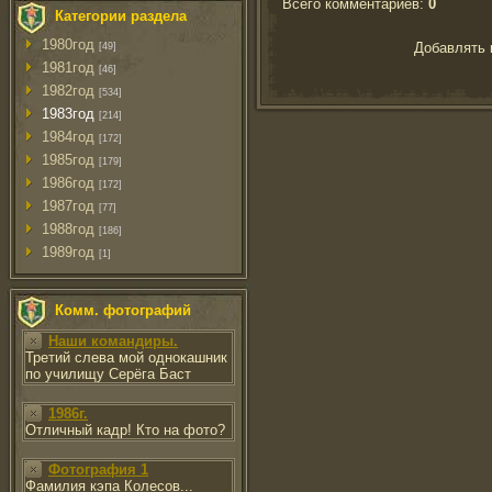
Всего комментариев
:
0
Категории раздела
1980год
Добавлять 
[49]
1981год
[46]
1982год
[534]
1983год
[214]
1984год
[172]
1985год
[179]
1986год
[172]
1987год
[77]
1988год
[186]
1989год
[1]
Комм. фотографий
Наши командиры.
Третий слева мой однокашник
по училищу Серёга Баст
1986г.
Отличный кадр! Кто на фото?
Фотография 1
Фамилия кэпа Колесов...