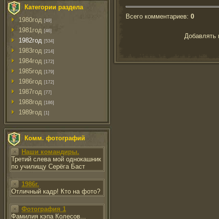
Категории раздела
Всего комментариев
:
0
1980год
[49]
1981год
[46]
Добавлять 
1982год
[534]
1983год
[214]
1984год
[172]
1985год
[179]
1986год
[172]
1987год
[77]
1988год
[186]
1989год
[1]
Комм. фотографий
Наши командиры.
Третий слева мой однокашник
по училищу Серёга Баст
1986г.
Отличный кадр! Кто на фото?
Фотография 1
Фамилия кэпа Колесов...