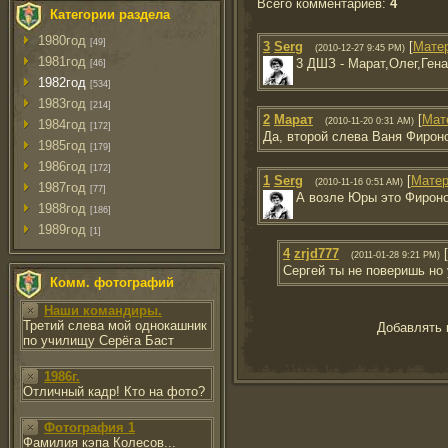
Всего комментариев
:
4
Категории раздела
1980год
[49]
3
Serg
[
Мате
(2010-12-27 9:45 PM)
1981год
3 ДШЗ - Марат,Олег,Гена
[46]
1982год
[534]
1983год
[214]
2
Марат
[
Мат
(2010-11-20 0:31 AM)
1984год
[172]
Да, второй слева Ваня Фирон
1985год
[179]
1986год
[172]
1
Serg
[
Мате
(2010-11-16 0:51 AM)
1987год
[77]
А возле Юры это Фирон
1988год
[186]
1989год
[1]
4
zrjd777
[
(2011-01-28 9:21 PM)
Сергей ты не поверишь но 
Комм. фотографий
Наши командиры.
Третий слева мой однокашник
Добавлять 
по училищу Серёга Баст
1986г.
Отличный кадр! Кто на фото?
Фотография 1
Фамилия кэпа Колесов...