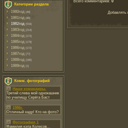
Всего комментариев
:
0
Категории раздела
1980год
Добавлять 
[49]
1981год
[46]
1982год
[534]
1983год
[214]
1984год
[172]
1985год
[179]
1986год
[172]
1987год
[77]
1988год
[186]
1989год
[1]
Комм. фотографий
Наши командиры.
Третий слева мой однокашник
по училищу Серёга Баст
1986г.
Отличный кадр! Кто на фото?
Фотография 1
Фамилия кэпа Колесов...