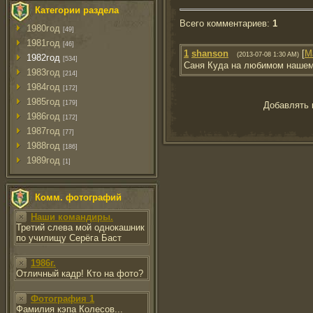
Категории раздела
Всего комментариев
:
1
1980год
[49]
1981год
[46]
1
shanson
[
М
(2013-07-08 1:30 AM)
1982год
[534]
Саня Куда на любимом нашем
1983год
[214]
1984год
[172]
1985год
[179]
Добавлять 
1986год
[172]
1987год
[77]
1988год
[186]
1989год
[1]
Комм. фотографий
Наши командиры.
Третий слева мой однокашник
по училищу Серёга Баст
1986г.
Отличный кадр! Кто на фото?
Фотография 1
Фамилия кэпа Колесов...