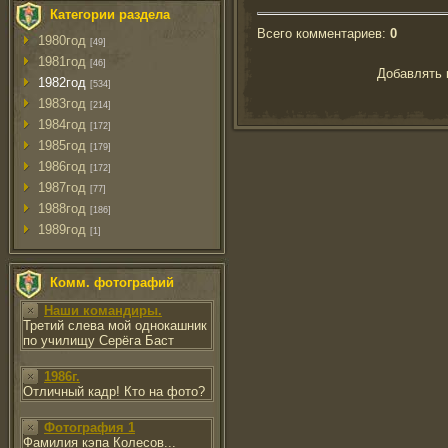
Категории раздела
Всего комментариев
:
0
1980год
[49]
1981год
[46]
Добавлять 
1982год
[534]
1983год
[214]
1984год
[172]
1985год
[179]
1986год
[172]
1987год
[77]
1988год
[186]
1989год
[1]
Комм. фотографий
Наши командиры.
Третий слева мой однокашник
по училищу Серёга Баст
1986г.
Отличный кадр! Кто на фото?
Фотография 1
Фамилия кэпа Колесов...