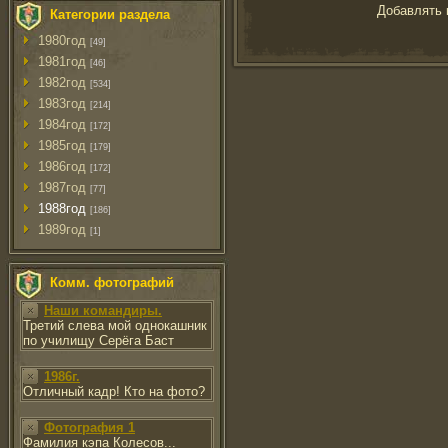
Добавлять 
Категории раздела
1980год
[49]
1981год
[46]
1982год
[534]
1983год
[214]
1984год
[172]
1985год
[179]
1986год
[172]
1987год
[77]
1988год
[186]
1989год
[1]
Комм. фотографий
Наши командиры.
Третий слева мой однокашник
по училищу Серёга Баст
1986г.
Отличный кадр! Кто на фото?
Фотография 1
Фамилия кэпа Колесов...