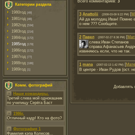
Всего комментариев
:
3
Категории раздела
1980год
[49]
3
Anattolii
[
М
(2008-03-09 9:22 PM)
1981год
Ай да молодец Иван! Помню ег
[46]
о нем ??? Сообщите.
1982год
[534]
1983год
[214]
2
Павел
[
Мат
1984год
(2007-02-27 8:36 PM)
[172]
слева:Иван Степанов
1985год
[179]
справа:Афанасьев Андр
1986год
извиняюсь если, что не так.
[172]
1987год
[77]
1988год
[186]
1
mana
[
Мате
(2007-02-13 1:42 PM)
1989год
В центре - Иван Рудов (ост. н
[1]
Комм. фотографий
Добавлять 
Наши командиры.
Третий слева мой однокашник
по училищу Серёга Баст
1986г.
Отличный кадр! Кто на фото?
Фотография 1
Фамилия кэпа Колесов...