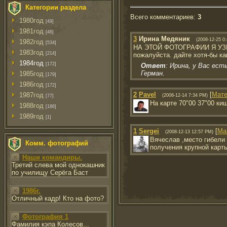
Категории раздела
Всего комментариев
:
3
1980год
[49]
1981год
[46]
3
Ирина Медяник
(2008-12-25 0
1982год
[534]
НА ЭТОЙ ФОТОГРАФИИ Я У
1983год
[214]
пожалуйста. дайте хотя-бы к
1984год
[172]
Ответ
: Ирина, у Вас ес
Герман.
1985год
[179]
1986год
[172]
2
Pavel
[
Мате
1987год
(2008-12-14 7:34 PM)
[77]
На карте 70"00 37"00 ки
1988год
[186]
1989год
[1]
1
Sergei
[
Ма
(2008-12-13 12:57 PM)
Вячеслав ,место гибели
Комм. фотографий
получения крупной карт
Наши командиры.
Третий слева мой однокашник
по училищу Серёга Баст
1986г.
Отличный кадр! Кто на фото?
Фотография 1
Фамилия кэпа Колесов...