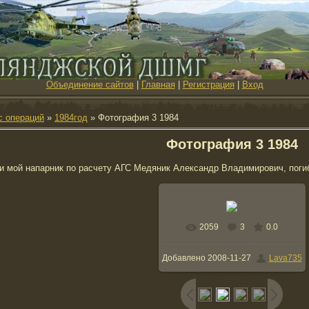
Объединение сайтов
|
Главная
|
Регистрация
|
Вход
с операций
»
1984год
» Фотография 3 1984
Фотография 3 1984
и мой напарник по расчету АГС Медяник Александр Владимирович, поги
2059
3
0.0
В реальном размере
Добавлено
2008-11-27
Lava735
976x752
/ 107.9Kb