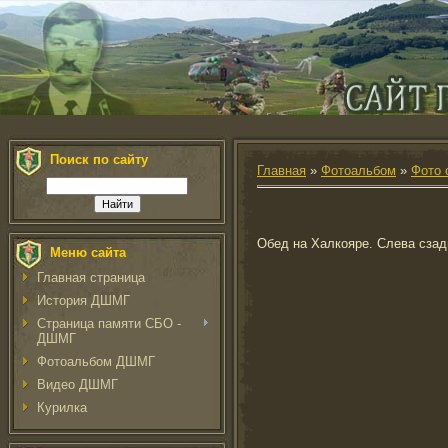
Поиск по сайту
Главная
»
Фотоальбом
»
Фото 
Обед на Халкояре. Слева сзад
Меню сайта
Главная страница
История ДШМГ
Страница памяти СБО -
ДШМГ
Фотоальбом ДШМГ
Видео ДШМГ
Курилка