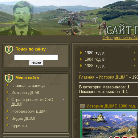
Объединение сайт
Поиск по сайту
1980 год
[1]
1984 год
[1]
1988 год
[1]
Главная
»
История ДШМГ
» 198
Меню сайта
Главная страница
В категории материалов
:
1
Показано материалов
:
1-1
История ДШМГ
Страница памяти СБО -
ДШМГ
История ДШМГ. 1980 год.
Фотоальбом ДШМГ
Видео ДШМГ
Курилка