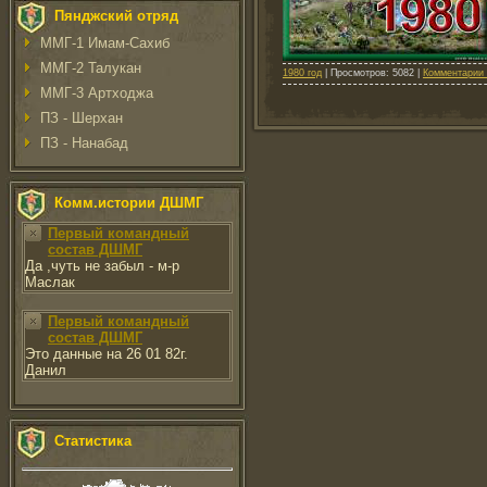
Пянджский отряд
ММГ-1 Имам-Сахиб
ММГ-2 Талукан
1980 год
| Просмотров: 5082 |
Комментарии 
ММГ-3 Артходжа
ПЗ - Шерхан
ПЗ - Нанабад
Комм.истории ДШМГ
Первый командный
состав ДШМГ
Да ,чуть не забыл - м-р
Маслак
Первый командный
состав ДШМГ
Это данные на 26 01 82г.
Данил
Статистика