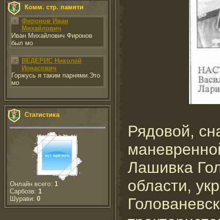
Комм. стр. памяти
Фиронов Иван
Михайлович
Иван Михайлович Фиронов
был мо
ВЕДЕРИС Николай
Ионасович
Горжусь я таким парнями.Это
мо
Статистика
Рядовой, с
маневренной 
Лашивка Гол
области, ук
Онлайн всего:
1
Сарбозв:
1
Голованевск
Шурави:
0