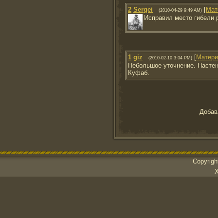
2
Sergei
[
Мат
(2010-04-29 9:49 AM)
Исправил место гибели р
1
giz
[
Матери
(2010-02-10 3:04 PM)
Небольшое уточнение. Настен
Куфаб.
Добав
Copyrig
Х