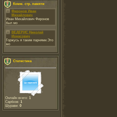
Комм. стр. памяти
Фиронов Иван
Михайлович
Иван Михайлович Фиронов
был мо
ВЕДЕРИС Николай
Ионасович
Горжусь я таким парнями.Это
мо
Статистика
Онлайн всего:
1
Сарбозв:
1
Шурави:
0