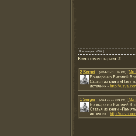
Просмотров
: 4469 |
Всего комментариев
:
2
2
Sergei
[
Мат
(2014-01-01 8:02 PM)
Бондаренко Виталий Вл
Статья из книги «Пам'ят
источник -
http://usva.c
1
Sergei
[
Мат
(2014-01-01 8:01 PM)
Бондаренко Виталий Вл
Статья из книги «Пам'ят
источник -
http://usva.c