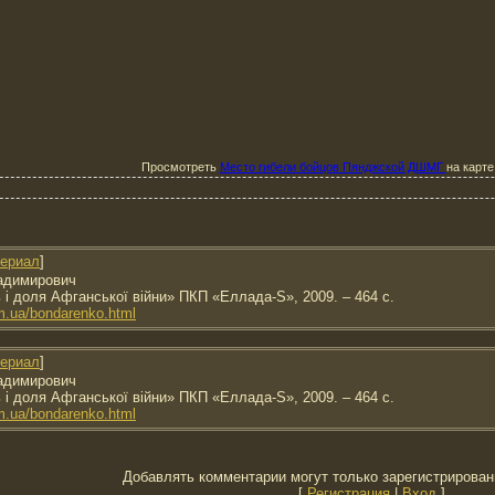
Просмотреть
Место гибели бойцов Пянджской ДШМГ
на карт
ериал
]
адимирович
ь і доля Афганської війни» ПКП «Еллада-S», 2009. – 464 с.
om.ua/bondarenko.html
ериал
]
адимирович
ь і доля Афганської війни» ПКП «Еллада-S», 2009. – 464 с.
om.ua/bondarenko.html
Добавлять комментарии могут только зарегистрирован
[
Регистрация
|
Вход
]