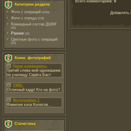
Всего комментариев
:
0
Категории раздела
Фото с операций
Добавлять 
[1630]
Фото с отряда
[276]
Командный состав ДШМГ
[41]
Разное
[24]
Цветные фото с операций
[23]
Комм. фотографий
Наши командиры.
Третий слева мой однокашник
по училищу Серёга Баст
1986г.
Отличный кадр! Кто на фото?
Фотография 1
Фамилия кэпа Колесов...
Статистика