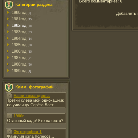
Всего комментариев
:
0
Категории раздела
1980год
Добавлять 
[2]
1981год
[15]
1982год
[88]
1983год
[33]
1984год
[14]
1985год
[38]
1986год
[35]
1987год
[21]
1988год
[26]
1989год
[4]
Комм. фотографий
Наши командиры.
Третий слева мой однокашник
по училищу Серёга Баст
1986г.
Отличный кадр! Кто на фото?
Фотография 1
Фамилия кэпа Колесов...