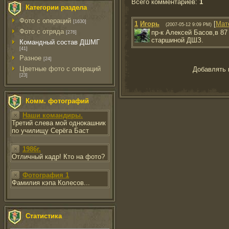
Всего комментариев
:
1
Категории раздела
Фото с операций
[1630]
1
Игорь
[
Мат
(2007-05-12 9:09 PM)
Фото с отряда
пр-к Алексей Басов,в 8
[276]
старшиной ДШЗ.
Командный состав ДШМГ
[41]
Разное
[24]
Цветные фото с операций
Добавлять 
[23]
Комм. фотографий
Наши командиры.
Третий слева мой однокашник
по училищу Серёга Баст
1986г.
Отличный кадр! Кто на фото?
Фотография 1
Фамилия кэпа Колесов...
Статистика