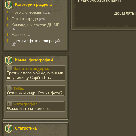
Всего комментариев
:
0
Категории раздела
Фото с операций
Добавлять 
[1630]
Фото с отряда
[276]
Командный состав ДШМГ
[41]
Разное
[24]
Цветные фото с операций
[23]
Комм. фотографий
Наши командиры.
Третий слева мой однокашник
по училищу Серёга Баст
1986г.
Отличный кадр! Кто на фото?
Фотография 1
Фамилия кэпа Колесов...
Статистика