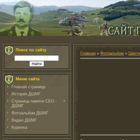
Поиск по сайту
Главная
»
Фотоальбом
»
Цветн
Меню сайта
Главная страница
История ДШМГ
Страница памяти СБО -
ДШМГ
Фотоальбом ДШМГ
Видео ДШМГ
Курилка