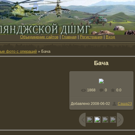
Объединение сайтов
|
Главная
|
Регистрация
|
Вход
ые фото с операций
» Бача
Бача
1868
0
0.0
В реальном размере
Добавлено
2008-06-02
Саша23
1023x652
/ 125.4Kb