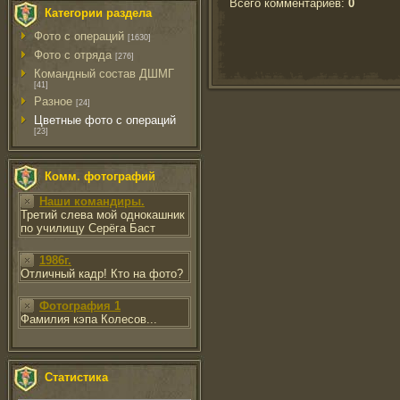
Всего комментариев
:
0
Категории раздела
Фото с операций
[1630]
Фото с отряда
[276]
Командный состав ДШМГ
[41]
Разное
[24]
Цветные фото с операций
[23]
Комм. фотографий
Наши командиры.
Третий слева мой однокашник
по училищу Серёга Баст
1986г.
Отличный кадр! Кто на фото?
Фотография 1
Фамилия кэпа Колесов...
Статистика