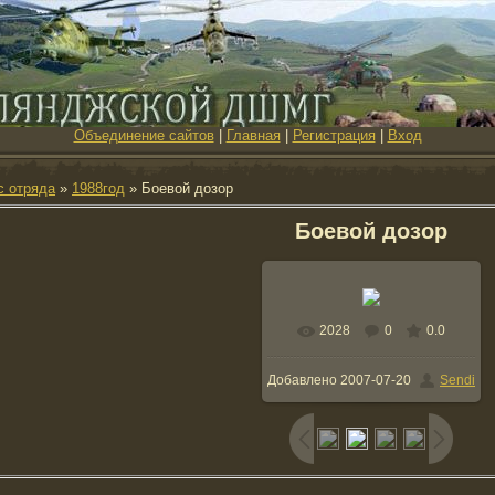
Объединение сайтов
|
Главная
|
Регистрация
|
Вход
с отряда
»
1988год
» Боевой дозор
Боевой дозор
2028
0
0.0
В реальном размере
Добавлено
2007-07-20
Sendi
1024x745
/ 288.6Kb