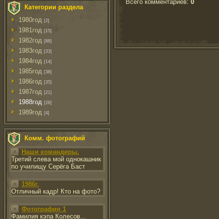
Всего комментариев
:
0
Категории раздела
1980год
[2]
1981год
[15]
1982год
[88]
1983год
[33]
1984год
[14]
1985год
[38]
1986год
[35]
1987год
[21]
1988год
[26]
1989год
[4]
Комм. фотографий
Наши командиры.
Третий слева мой однокашник
по училищу Серёга Баст
1986г.
Отличный кадр! Кто на фото?
Фотография 1
Фамилия кэпа Колесов...