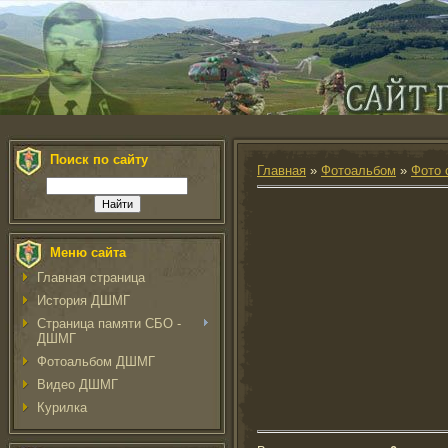
Поиск по сайту
Главная
»
Фотоальбом
»
Фото 
Меню сайта
Главная страница
История ДШМГ
Страница памяти СБО -
ДШМГ
Фотоальбом ДШМГ
Видео ДШМГ
Курилка