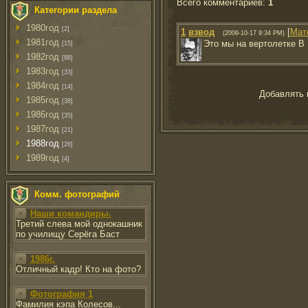
Всего комментариев
:
1
Категории раздела
1980год
[2]
1
взвод
[
Мат
(2006-10-17 9:34 PM)
1981год
Это мы на вертолетке В
[15]
1982год
[88]
1983год
[33]
1984год
[14]
Добавлять 
1985год
[38]
1986год
[35]
1987год
[21]
1988год
[26]
1989год
[4]
Комм. фотографий
Наши командиры.
Третий слева мой однокашник
по училищу Серёга Баст
1986г.
Отличный кадр! Кто на фото?
Фотография 1
Фамилия кэпа Колесов...