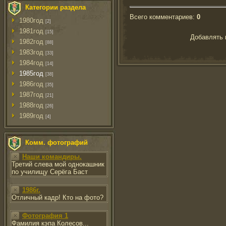
Категории раздела
Всего комментариев
:
0
1980год
[2]
1981год
[15]
Добавлять 
1982год
[88]
1983год
[33]
1984год
[14]
1985год
[38]
1986год
[35]
1987год
[21]
1988год
[26]
1989год
[4]
Комм. фотографий
Наши командиры.
Третий слева мой однокашник
по училищу Серёга Баст
1986г.
Отличный кадр! Кто на фото?
Фотография 1
Фамилия кэпа Колесов...