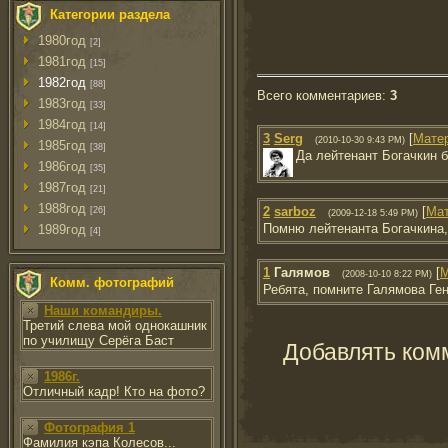
Категории раздела
1980год
[2]
1981год
[15]
1982год
[88]
Всего комментариев
:
3
1983год
[33]
1984год
[14]
3
Serg
[
Мате
(2010-10-30 9:43 PM)
1985год
[38]
Да лейтенант Богачкин 
1986год
[35]
1987год
[21]
1988год
2
sarboz
[
Ма
[26]
(2009-12-18 5:49 PM)
Помню лейтенанта Богачкина, 
1989год
[4]
1
Галямов
[
М
(2008-10-10 8:22 PM)
Комм. фотографий
Ребята, помните Галямова Ген
Наши командиры.
Третий слева мой однокашник
по училищу Серёга Баст
Добавлять ком
1986г.
Отличный кадр! Кто на фото?
Фотография 1
Фамилия кэпа Колесов...