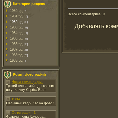
Категории раздела
1980год
[2]
Всего комментариев
:
0
1981год
[15]
1982год
[88]
Добавлять ком
1983год
[33]
1984год
[14]
1985год
[38]
1986год
[35]
1987год
[21]
1988год
[26]
1989год
[4]
Комм. фотографий
Наши командиры.
Третий слева мой однокашник
по училищу Серёга Баст
1986г.
Отличный кадр! Кто на фото?
Фотография 1
Фамилия кэпа Колесов...