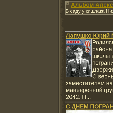
Альбом Алекс
В саду у кишлака Ни
Лапушко Юрий М
Родился
района
школы в
погран
Дзержи
С весны
заместителем на
маневренной груп
2042. П...
С ДНЕМ ПОГРАН