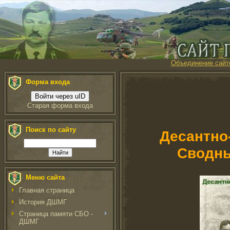
Объединение сайт
Форма входа
Войти через uID
Старая форма входа
Поиск по сайту
Десантно
Сводны
Меню сайта
Главная страница
История ДШМГ
Страница памяти СБО -
ДШМГ