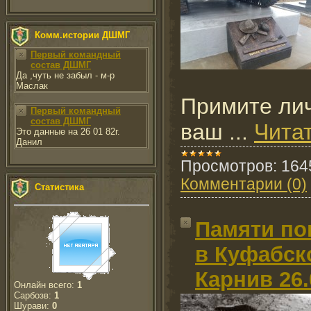
Комм.истории ДШМГ
Первый командный
состав ДШМГ
Да ,чуть не забыл - м-р
Маслак
Примите ли
Первый командный
состав ДШМГ
ваш
...
Чита
Это данные на 26 01 82г.
Данил
Просмотров:
164
Комментарии (0)
Статистика
Памяти по
в Куфабск
Карнив 26.
Онлайн всего:
1
Сарбозв:
1
Шурави:
0