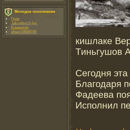
Молодое пополнение
Гром
Jakovlevich-lex
Командор
afgan19808745
кишлаке Вер
Тиньгушов 
Сегодня эта
Благодаря 
Фадеева поя
Исполнил пе