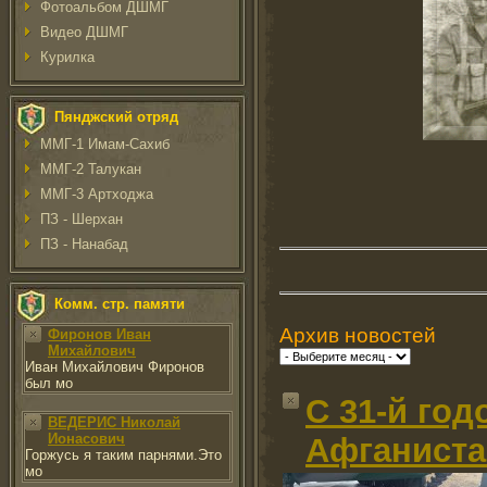
Фотоальбом ДШМГ
Видео ДШМГ
Курилка
Пянджский отряд
ММГ-1 Имам-Сахиб
ММГ-2 Талукан
ММГ-3 Артходжа
ПЗ - Шерхан
ПЗ - Нанабад
Комм. стр. памяти
Архив новостей
Фиронов Иван
Михайлович
Иван Михайлович Фиронов
был мо
С 31-й го
ВЕДЕРИС Николай
Ионасович
Афганиста
Горжусь я таким парнями.Это
мо