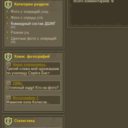
Всего комментариев
:
0
Категории раздела
Фото с операций
[1630]
Фото с отряда
[276]
Командный состав ДШМГ
[41]
Разное
[24]
Цветные фото с операций
[23]
Комм. фотографий
Наши командиры.
Третий слева мой однокашник
по училищу Серёга Баст
1986г.
Отличный кадр! Кто на фото?
Фотография 1
Фамилия кэпа Колесов...
Статистика