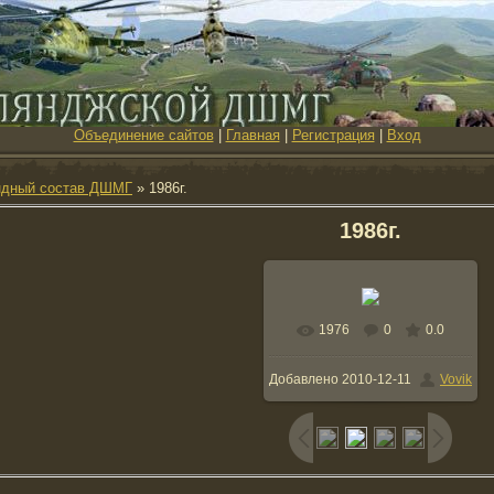
Объединение сайтов
|
Главная
|
Регистрация
|
Вход
ндный состав ДШМГ
» 1986г.
1986г.
1976
0
0.0
В реальном размере
Добавлено
2010-12-11
Vovik
661x864
/ 165.1Kb